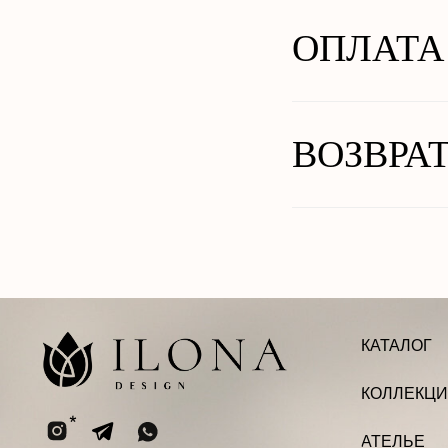
ОПЛАТА
ВОЗВРА
КАТАЛОГ
КОЛЛЕКЦИИ
АТЕЛЬЕ
ООО «ИЛОНА ДИЗАЙН»
ИНН 2002005858
Юридический адрес: улица ПУШКИНА,
д. ДВЛД. 15, Чеченская Республика, р-н
Ачхой-Мартановский, г. ЯНДИ
Email: bisultanova.i@bk.ru