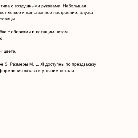
 типа с воздушными рукавами. Небольшая
ают легкое и женственное настроение. Блузка
уговицы.
бка с оборками и летящим низом.
ю.
м
цвете.
е S. Размеры M, L, Xl доступны по прездзаказу
формления заказа и уточним детали.