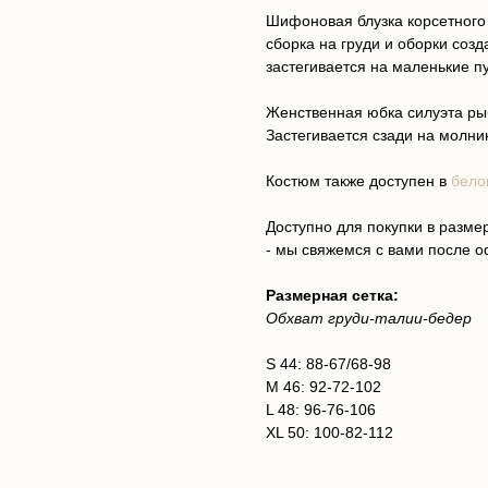
Шифоновая блузка корсетного
сборка на груди и оборки созд
застегивается на маленькие п
Женственная юбка силуэта ры
Застегивается сзади на молни
Костюм также доступен в
бело
Доступно для покупки в размер
- мы свяжемся с вами после о
Размерная сетка:
Обхват груди-талии-бедер
S 44: 88-67/68-98
M 46: 92-72-102
L 48: 96-76-106
XL 50: 100-82-112