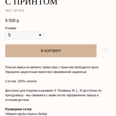
С ПРИНТОМ
SKU:
SP-05/1
9 500
р.
Размер
В КОРЗИНУ
Платье макси из мягкого трикотажа с принтом свободного кроя.
КАТАЛОГ
О НАС
Украшено акцентным принтом и фирменной надписью.
КОЛЛЕКЦИИ
ПОКУПАТЕЛЯМ
Состав: 100% хлопок
АТЕЛЬЕ
КОНТАКТЫ
Доступно для покупки в размере S. Размеры M, L, Xl доступны по
прездзаказу - мы свяжемся с вами после оформления заказа и
Политика в отношении обработки
Договор оферты
уточним детали.
персональных данных
Разработка сайта
Размерная сетка:
ООО «ИЛОНА ДИЗАЙН»
Обхват груди-талии-бедер
ИНН 2002005858