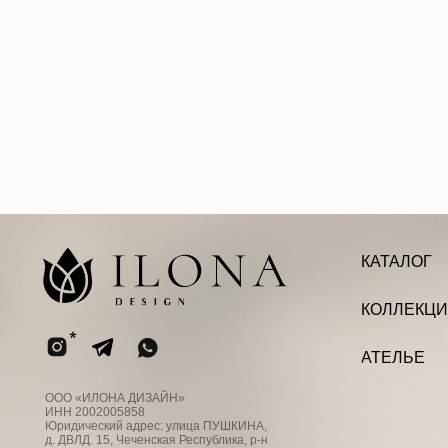
КАТАЛОГ
КОЛЛЕКЦИИ
АТЕЛЬЕ
ООО «ИЛОНА ДИЗАЙН»
ИНН 2002005858
Юридический адрес: улица ПУШКИНА,
д. ДВЛД. 15, Чеченская Республика, р-н
Ачхой-Мартановский, г. ЯНДИ
Email: bisultanova.i@bk.ru