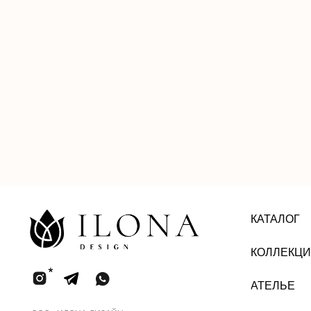
КАТАЛОГ
КОЛЛЕКЦИИ
АТЕЛЬЕ
ООО «ИЛОНА ДИЗАЙН»
ИНН 2002005858
Юридический адрес: улица ПУШКИНА,
д. ДВЛД. 15, Чеченская Республика, р-н
Ачхой-Мартановский, г. ЯНДИ
Email: bisultanova.i@bk.ru