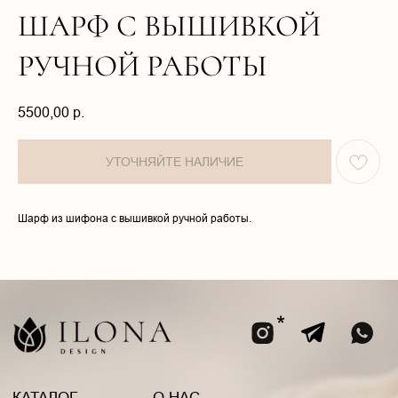
ШАРФ С ВЫШИВКОЙ
РУЧНОЙ РАБОТЫ
5500,00
р.
КАТАЛОГ
О НАС
КОЛЛЕКЦИИ
ПОКУПАТЕЛЯМ
Шарф из шифона с вышивкой ручной работы.
АТЕЛЬЕ
КОНТАКТЫ
Политика в отношении обработки
Договор оферты
персональных данных
Разработка сайта
ООО «ИЛОНА ДИЗАЙН»
ИНН 2002005858
Юридический адрес: улица ПУШКИНА, д. ДВЛД. 15, Чеченская
Республика, р-н Ачхой-Мартановский, г. ЯНДИ
Email: bisultanova.i@bk.ru
*Instagram принадлежит компании Meta,
деятельность которой запрещена в РФ