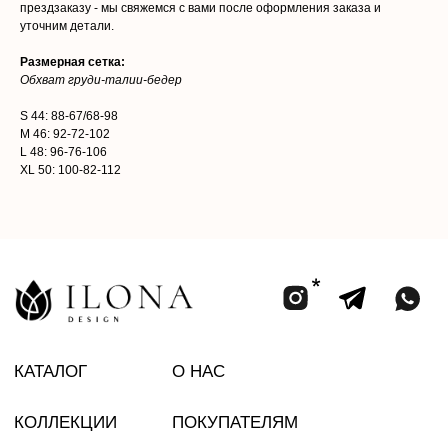
прездзаказу - мы свяжемся с вами после оформления заказа и
персональных данных
уточним детали.
Разработка сайта
ООО «ИЛОНА ДИЗАЙН»
Размерная сетка:
ИНН 2002005858
Юридический адрес: улица ПУШКИНА, д. ДВЛД. 15, Чеченская
Обхват груди-талии-бедер
Республика, р-н Ачхой-Мартановский, г. ЯНДИ
Email: bisultanova.i@bk.ru
S 44: 88-67/68-98
*Instagram принадлежит компании Meta,
деятельность которой запрещена в РФ
M 46: 92-72-102
L 48: 96-76-106
XL 50: 100-82-112