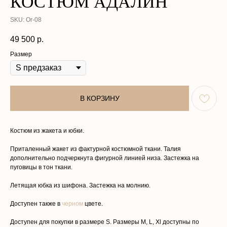
КОСТЮМ АДАЛИН
SKU:
Or-08
49 500
р.
Размер
В КОРЗИНУ
Костюм из жакета и юбки.
Приталенный жакет из фактурной костюмной ткани. Талия
дополнительно подчеркнута фигурной линией низа. Застежка на
КАТАЛОГ
О НАС
пуговицы в тон ткани.
КОЛЛЕКЦИИ
ПОКУПАТЕЛЯМ
Летящая юбка из шифона. Застежка на молнию.
Доступен также в
черном
цвете.
АТЕЛЬЕ
КОНТАКТЫ
Доступен для покупки в размере S. Размеры M, L, Xl доступны по
Политика в отношении обработки
Договор оферты