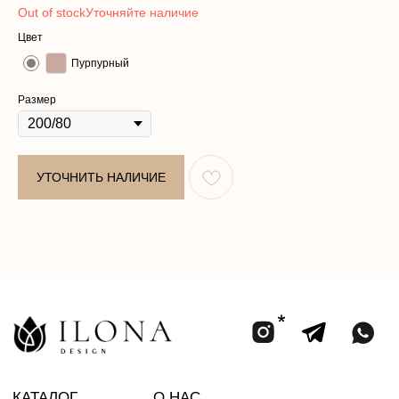
Out of stock
Цвет
КАТАЛОГ
О НАС
Пурпурный
КОЛЛЕКЦИИ
ПОКУПАТЕЛЯМ
Размер
АТЕЛЬЕ
КОНТАКТЫ
Политика в отношении обработки
Договор оферты
персональных данных
УТОЧНИТЬ НАЛИЧИЕ
Разработка сайта
ООО «ИЛОНА ДИЗАЙН»
ИНН 2002005858
Юридический адрес: улица ПУШКИНА, д. ДВЛД. 15, Чеченская
Республика, р-н Ачхой-Мартановский, г. ЯНДИ
Email: bisultanova.i@bk.ru
*Instagram принадлежит компании Meta,
деятельность которой запрещена в РФ