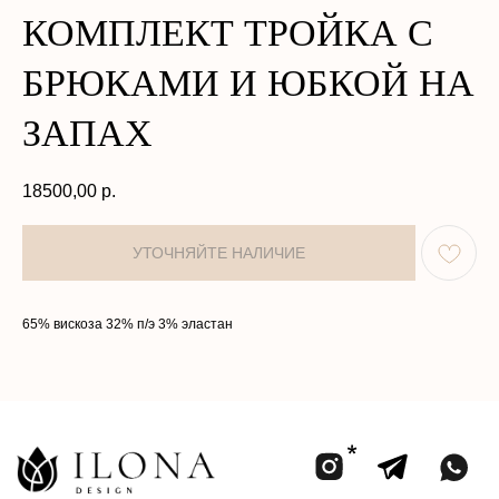
КОМПЛЕКТ ТРОЙКА С
БРЮКАМИ И ЮБКОЙ НА
ЗАПАХ
18500,00
р.
КАТАЛОГ
О НАС
КОЛЛЕКЦИИ
ПОКУПАТЕЛЯМ
65% вискоза 32% п/э 3% эластан
АТЕЛЬЕ
КОНТАКТЫ
Политика в отношении обработки
Договор оферты
персональных данных
Разработка сайта
ООО «ИЛОНА ДИЗАЙН»
ИНН 2002005858
Юридический адрес: улица ПУШКИНА, д. ДВЛД. 15, Чеченская
Республика, р-н Ачхой-Мартановский, г. ЯНДИ
Email: bisultanova.i@bk.ru