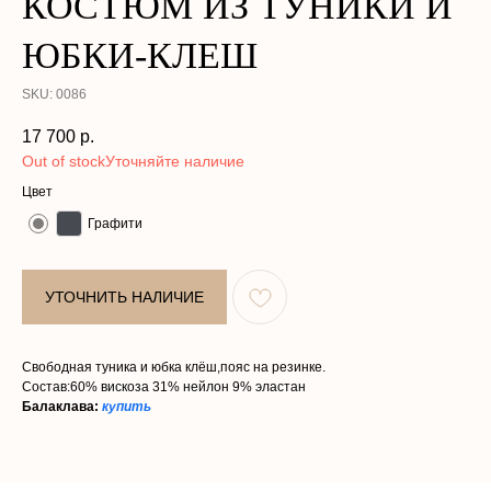
КОСТЮМ ИЗ ТУНИКИ И
ЮБКИ-КЛЕШ
SKU:
0086
17 700
р.
Out of stock
КАТАЛОГ
О НАС
Цвет
КОЛЛЕКЦИИ
ПОКУПАТЕЛЯМ
Графити
АТЕЛЬЕ
КОНТАКТЫ
УТОЧНИТЬ НАЛИЧИЕ
Политика в отношении обработки
Договор оферты
персональных данных
Разработка сайта
ООО «ИЛОНА ДИЗАЙН»
ИНН 2002005858
Свободная туника и юбка клёш,пояс на резинке.
Юридический адрес: улица ПУШКИНА, д. ДВЛД. 15, Чеченская
Состав:60% вискоза 31% нейлон 9% эластан
Республика, р-н Ачхой-Мартановский, г. ЯНДИ
Email: bisultanova.i@bk.ru
Балаклава:
купить
*Instagram принадлежит компании Meta,
деятельность которой запрещена в РФ