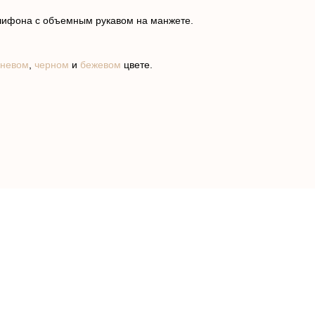
-шифона с объемным рукавом на манжете.
чневом
,
черном
и
бежевом
цвете.