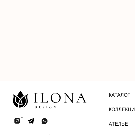
КАТАЛОГ
КОЛЛЕКЦИИ
АТЕЛЬЕ
ООО «ИЛОНА ДИЗАЙН»
ИНН 2002005858
Юридический адрес: улица ПУШКИНА,
д. ДВЛД. 15, Чеченская Республика, р-н
Ачхой-Мартановский, г. ЯНДИ
Email: bisultanova.i@bk.ru