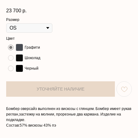
23 700
р.
Размер
Цвет
Графити
КАТАЛОГ
О НАС
Шоколад
КОЛЛЕКЦИИ
ПОКУПАТЕЛЯМ
Черный
АТЕЛЬЕ
КОНТАКТЫ
Политика в отношении обработки
Договор оферты
персональных данных
Разработка сайта
ООО «ИЛОНА ДИЗАЙН»
Бомбер оверсайз выполнен из вискозы с глянцем. Бомбер имеет рукав
ИНН 2002005858
Юридический адрес: улица ПУШКИНА, д. ДВЛД. 15, Чеченская
реглан,застежку на молнии, прорезные два кармана. Изделие на
Республика, р-н Ачхой-Мартановский, г. ЯНДИ
Email: bisultanova.i@bk.ru
подкладке.
Состав:57% вискозы 43% пэ
*Instagram принадлежит компании Meta,
деятельность которой запрещена в РФ